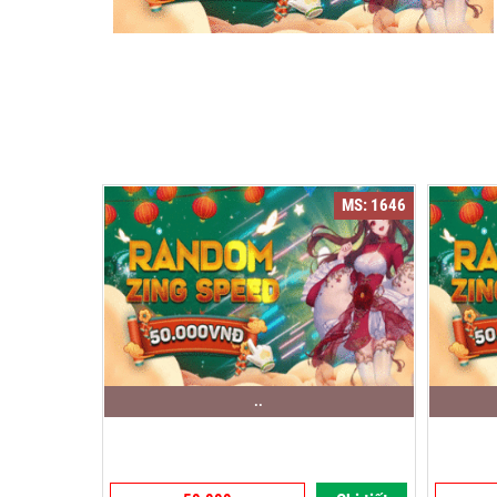
MS: 1646
..