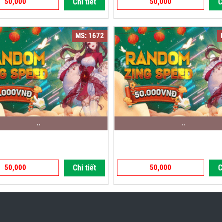
50,000
Chi tiết
50,000
C
MS: 1672
..
..
50,000
Chi tiết
50,000
C