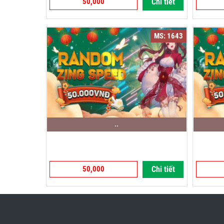
50,000
Chi tiết
MS: 1643
..
50,000
Chi tiết