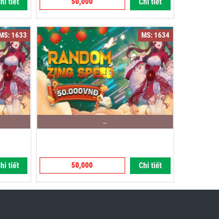
hi tiết
50,000
Chi tiết
MS: 1633
MS: 1634
..
hi tiết
50,000
Chi tiết