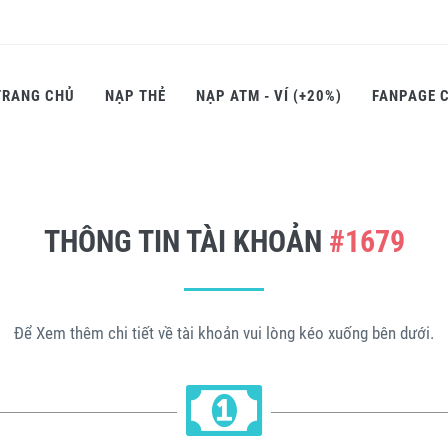
TRANG CHỦ
NẠP THẺ
NẠP ATM - VÍ (+20%)
FANPAGE 
THÔNG TIN TÀI KHOẢN
#1679
Để Xem thêm chi tiết về tài khoản vui lòng kéo xuống bên dưới.