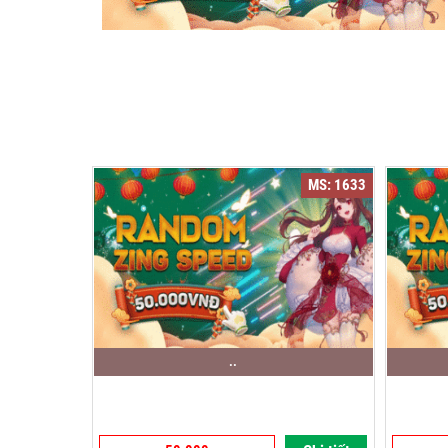
MS: 1633
..