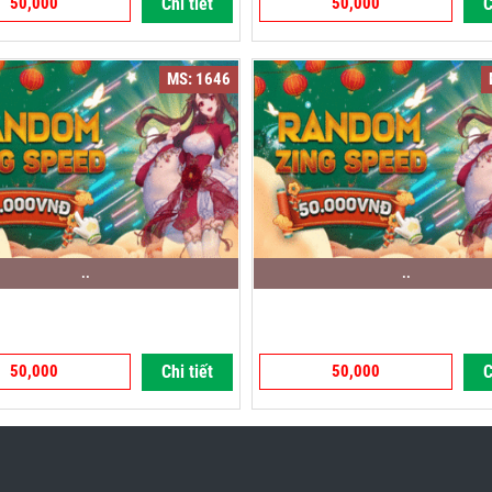
50,000
Chi tiết
50,000
C
MS: 1646
..
..
50,000
Chi tiết
50,000
C