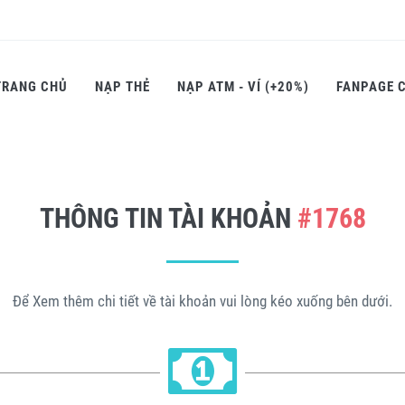
TRANG CHỦ
NẠP THẺ
NẠP ATM - VÍ (+20%)
FANPAGE 
THÔNG TIN TÀI KHOẢN
#1768
Để Xem thêm chi tiết về tài khoản vui lòng kéo xuống bên dưới.