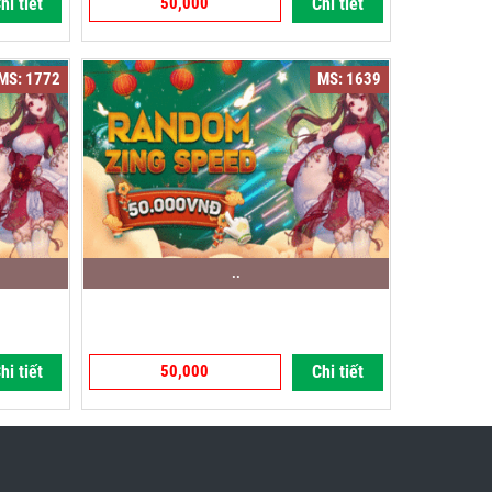
hi tiết
50,000
Chi tiết
MS: 1772
MS: 1639
..
hi tiết
50,000
Chi tiết