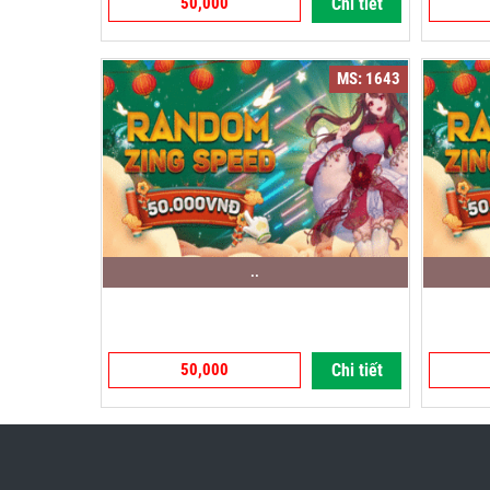
50,000
Chi tiết
MS: 1643
..
50,000
Chi tiết