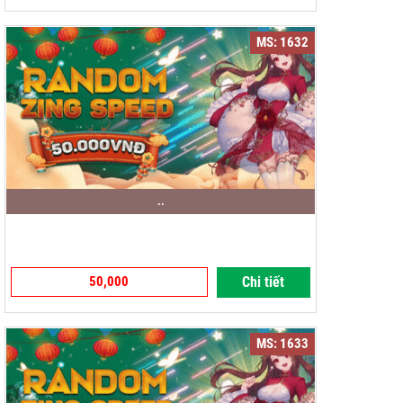
MS: 1632
..
50,000
Chi tiết
MS: 1633