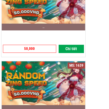
..
50,000
Chi tiết
MS: 1639
..