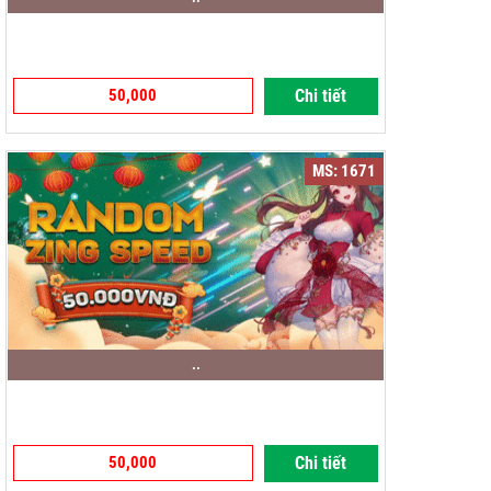
50,000
Chi tiết
MS: 1671
..
50,000
Chi tiết