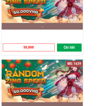
..
50,000
Chi tiết
MS: 1639
..