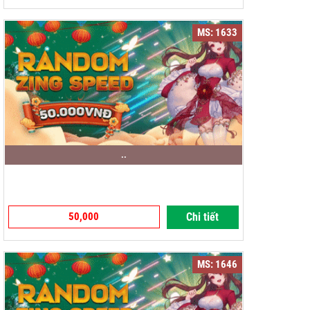
MS: 1633
..
50,000
Chi tiết
MS: 1646