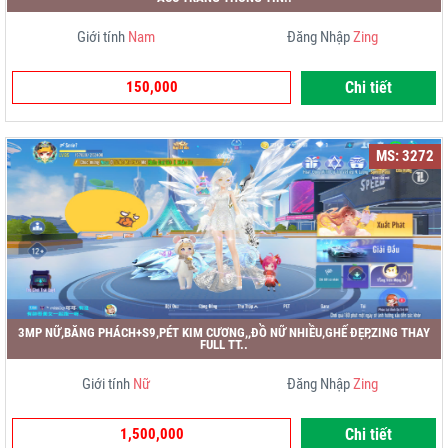
Giới tính
Nam
Đăng Nhập
Zing
150,000
Chi tiết
MS: 3272
3MP NỮ,BĂNG PHÁCH+S9,PÉT KIM CƯƠNG,,ĐỒ NỮ NHIỀU,GHẾ ĐẸP,ZING THAY
FULL TT..
Giới tính
Nữ
Đăng Nhập
Zing
1,500,000
Chi tiết