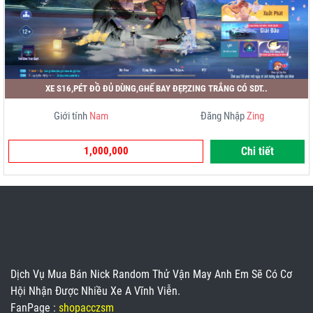
XE S16,PÉT ĐỒ ĐỦ DÙNG,GHẾ BAY ĐẸP,ZING TRẮNG CÓ SDT..
Giới tính
Nam
Đăng Nhập
Zing
1,000,000
Chi tiết
Dịch Vụ Mua Bán Nick Random Thử Vận May Anh Em Sẽ Có Cơ
Hội Nhận Được Nhiều Xe A Vĩnh Viễn.
FanPage :
shopacczsm