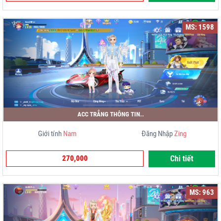
MS: 1598
ACC TRẮNG THÔNG TIN..
Giới tính
Nam
Đăng Nhập
Zing
270,000
Chi tiết
MS: 963