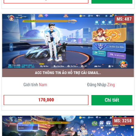
MS: 487
ACC THÔNG TIN ẢO HỖ TRỢ CÀI GMAIL..
Giới tính
Nam
Đăng Nhập
Zing
170,000
Chi tiết
MS: 3258