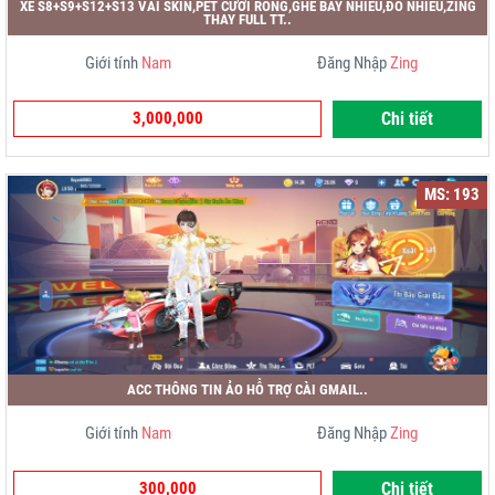
XE S8+S9+S12+S13 VÀI SKIN,PÉT CƯỠI RỒNG,GHẾ BAY NHIỀU,ĐỒ NHIỀU,ZING
THAY FULL TT..
Giới tính
Nam
Đăng Nhập
Zing
3,000,000
Chi tiết
MS: 193
ACC THÔNG TIN ẢO HỖ TRỢ CÀI GMAIL..
Giới tính
Nam
Đăng Nhập
Zing
300,000
Chi tiết