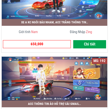
XE A KC NGÔI BÁU NHAM, ACC TRẮNG THÔNG TIN..
Giới tính
Nam
Đăng Nhập
Zing
650,000
Chi tiết
MS: 192
ACC THÔNG TIN ẢO HỖ TRỢ CÀI GMAIL..