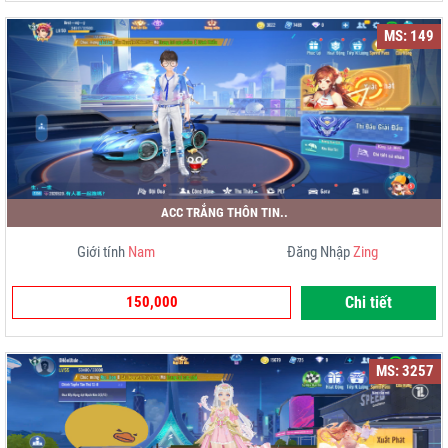
MS: 149
ACC TRẮNG THÔN TIN..
Giới tính
Nam
Đăng Nhập
Zing
150,000
Chi tiết
MS: 3257