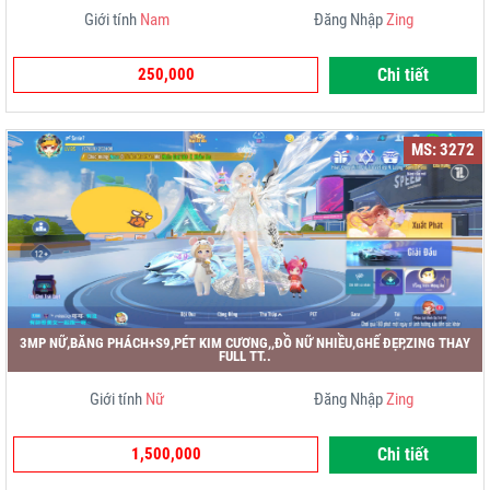
Giới tính
Nam
Đăng Nhập
Zing
250,000
Chi tiết
MS: 3272
3MP NỮ,BĂNG PHÁCH+S9,PÉT KIM CƯƠNG,,ĐỒ NỮ NHIỀU,GHẾ ĐẸP,ZING THAY
FULL TT..
Giới tính
Nữ
Đăng Nhập
Zing
1,500,000
Chi tiết