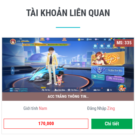
TÀI KHOẢN LIÊN QUAN
MS: 335
ACC TRẮNG THÔNG TIN..
Giới tính
Nam
Đăng Nhập
Zing
170,000
Chi tiết