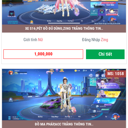
XE S16,PÉT ĐỒ ĐỦ DÙNG,ZING TRẮNG THÔNG TIN..
Giới tính
Nữ
Đăng Nhập
Zing
1,000,000
Chi tiết
MS: 1058
ĐỒ MA PHÁP,ACC TRẮNG THÔNG TIN..