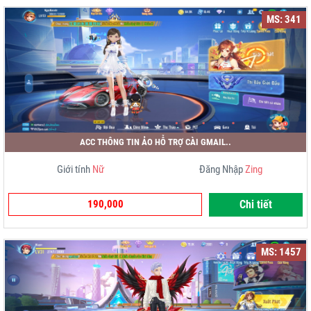
MS: 341
ACC THÔNG TIN ẢO HỖ TRỢ CÀI GMAIL..
Giới tính
Nữ
Đăng Nhập
Zing
190,000
Chi tiết
MS: 1457