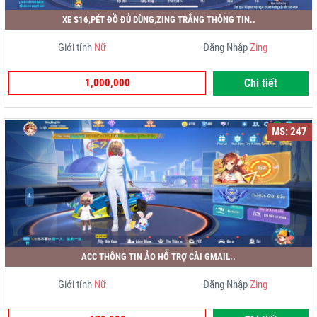
XE S16,PÉT ĐỒ ĐỦ DÙNG,ZING TRẮNG THÔNG TIN..
Giới tính
Nữ
Đăng Nhập
Zing
1,000,000
Chi tiết
MS: 247
ACC THÔNG TIN ẢO HỖ TRỢ CÀI GMAIL..
Giới tính
Nữ
Đăng Nhập
Zing