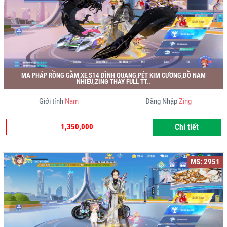
MA PHÁP RỒNG GẦM,XE S14 ĐÌNH QUANG,PÉT KIM CƯƠNG,ĐỒ NAM
NHIỀU,ZING THAY FULL TT..
Giới tính
Nam
Đăng Nhập
Zing
1,350,000
Chi tiết
MS: 2951