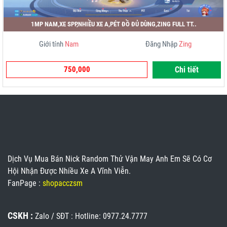
1MP NAM,XE SPP,NHIỀU XE A,PÉT ĐỒ ĐỦ DÙNG,ZING FULL TT..
Giới tính
Nam
Đăng Nhập
Zing
750,000
Chi tiết
Dịch Vụ Mua Bán Nick Random Thử Vận May Anh Em Sẽ Có Cơ
Hội Nhận Được Nhiều Xe A Vĩnh Viễn.
FanPage :
shopacczsm
CSKH :
Zalo / SĐT : Hotline: 0977.24.7777