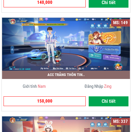
140,000
Chi tiết
MS: 149
ACC TRẮNG THÔN TIN..
Giới tính
Nam
Đăng Nhập
Zing
150,000
Chi tiết
MS: 337