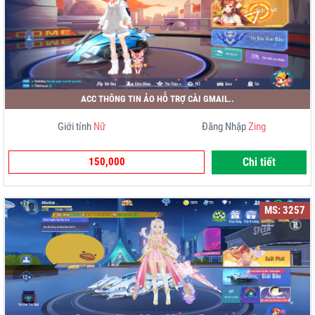
ACC THÔNG TIN ẢO HỖ TRỢ CÀI GMAIL..
Giới tính
Nữ
Đăng Nhập
Zing
150,000
Chi tiết
MS: 3257