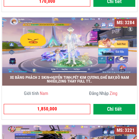
170,000
Chi tiết
MS: 3284
XE BĂNG PHÁCH 2 SKIN+HUYỄN TINH,PÉT KIM CƯƠNG,GHẾ BAY,ĐỒ NAM
NHIỀU,ZING THAY FULL TT..
Giới tính
Nam
Đăng Nhập
Zing
1,850,000
Chi tiết
MS: 3221