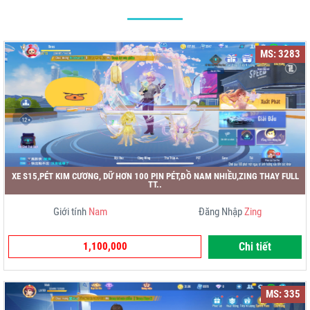
MS: 3283
XE S15,PÉT KIM CƯƠNG, DỮ HƠN 100 PIN PÉT,ĐỒ NAM NHIỀU,ZING THAY FULL
TT..
Giới tính
Nam
Đăng Nhập
Zing
1,100,000
Chi tiết
MS: 335