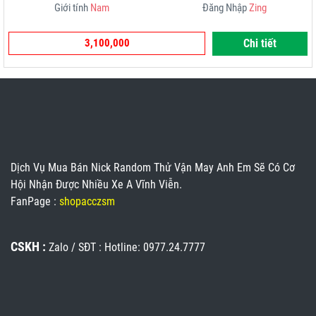
Giới tính
Nam
Đăng Nhập
Zing
3,100,000
Chi tiết
Dịch Vụ Mua Bán Nick Random Thử Vận May Anh Em Sẽ Có Cơ
Hội Nhận Được Nhiều Xe A Vĩnh Viễn.
FanPage :
shopacczsm
CSKH :
Zalo / SĐT : Hotline: 0977.24.7777