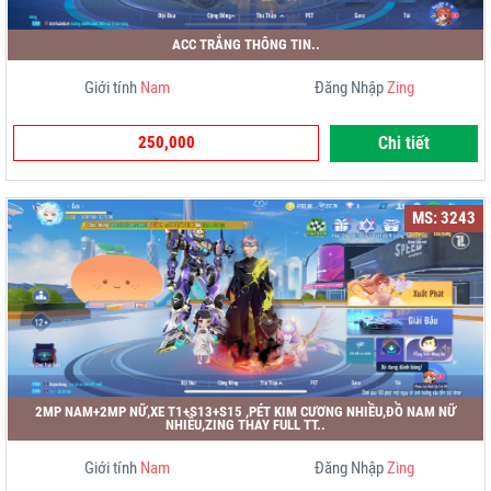
ACC TRẮNG THÔNG TIN..
Giới tính
Nam
Đăng Nhập
Zing
250,000
Chi tiết
MS: 3243
2MP NAM+2MP NỮ,XE T1+S13+S15 ,PÉT KIM CƯƠNG NHIỀU,ĐỒ NAM NỮ
NHIỀU,ZING THAY FULL TT..
Giới tính
Nam
Đăng Nhập
Zing