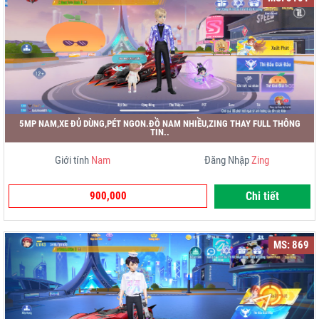
5MP NAM,XE ĐỦ DÙNG,PÉT NGON.ĐỒ NAM NHIỀU,ZING THAY FULL THÔNG
TIN..
Giới tính
Nam
Đăng Nhập
Zing
900,000
Chi tiết
MS: 869