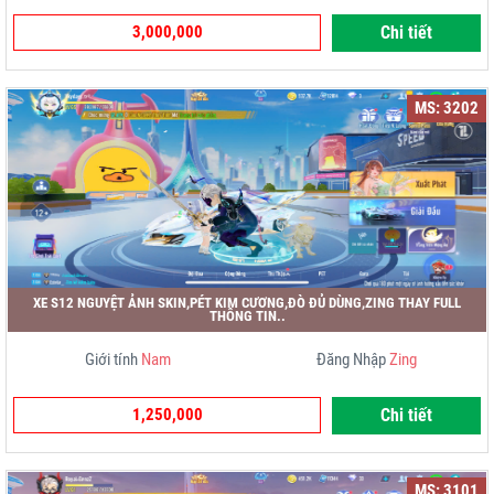
3,000,000
Chi tiết
MS: 3202
XE S12 NGUYỆT ẢNH SKIN,PÉT KIM CƯƠNG,ĐÒ ĐỦ DÙNG,ZING THAY FULL
THÔNG TIN..
Giới tính
Nam
Đăng Nhập
Zing
1,250,000
Chi tiết
MS: 3101