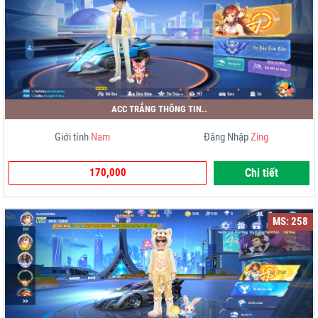
ACC TRẮNG THÔNG TIN..
Giới tính
Nam
Đăng Nhập
Zing
170,000
Chi tiết
MS: 258