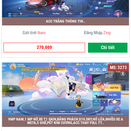
ACC TRẮNG THÔNG TIN..
Giới tính
Nam
Đăng Nhập
Zing
270,000
Chi tiết
MS: 3273
9MP NAM,1 MP NỮ,XE T1 SKIN,BĂNG PHÁCH,S10,SKY,HỔ LỬA,NHIỀU XE A
META,5 GHẾ,PÉT KIM CƯƠNG,ACC THAY FULL TT..