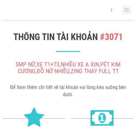
THÔNG TIN TÀI KHOẢN
#3071
5MP NỮ,XE T1+T3,NHIỀU XE A XỊN,PÉT KIM
CƯƠNG,ĐỒ NỮ NHIỀU,ZING THAY FULL TT
Để Xem thêm chi tiết về tài khoản vui lòng kéo xuống bên
dưới.