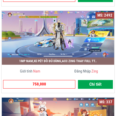
MS: 2492
1MP NAM,XE PÉT ĐỒ ĐỦ DÙNG,ACC ZING THAY FULL TT..
Giới tính
Nam
Đăng Nhập
Zing
750,000
Chi tiết
MS: 337