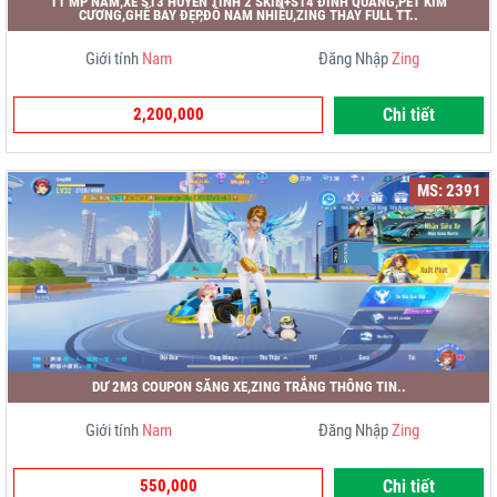
11 MP NAM,XE S13 HUYỄN TINH 2 SKIN+S14 ĐÌNH QUANG,PÉT KIM
CƯƠNG,GHẾ BAY ĐẸP,ĐỒ NAM NHIỀU,ZING THAY FULL TT..
Giới tính
Nam
Đăng Nhập
Zing
2,200,000
Chi tiết
MS: 2391
DƯ 2M3 COUPON SĂNG XE,ZING TRẮNG THÔNG TIN..
Giới tính
Nam
Đăng Nhập
Zing
550,000
Chi tiết