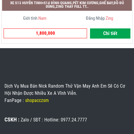
XE S13 HUYỄN TINH+S14 ĐÌNH QUANG,PÉT KIM CƯƠNG,GHẾ BAY,ĐỒ ĐỦ
DÙNG,ZING THAY FULL TT..
Giới tính
Nam
Đăng Nhập
Zing
1,800,000
Chi tiết
Dịch Vụ Mua Bán Nick Random Thử Vận May Anh Em Sẽ Có Cơ
Hội Nhận Được Nhiều Xe A Vĩnh Viễn.
FanPage :
shopacczsm
CSKH :
Zalo / SĐT : Hotline: 0977.24.7777