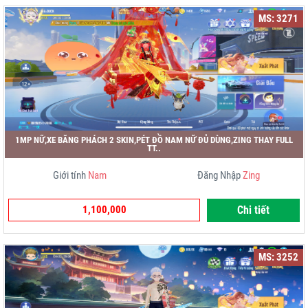
MS: 3271
1MP NỮ,XE BĂNG PHÁCH 2 SKIN,PÉT ĐỒ NAM NỮ ĐỦ DÙNG,ZING THAY FULL
TT..
Giới tính
Nam
Đăng Nhập
Zing
1,100,000
Chi tiết
MS: 3252