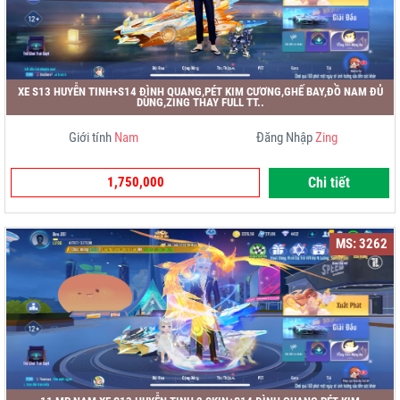
XE S13 HUYỄN TINH+S14 ĐÌNH QUANG,PÉT KIM CƯƠNG,GHẾ BAY,ĐỒ NAM ĐỦ
DÙNG,ZING THAY FULL TT..
Giới tính
Nam
Đăng Nhập
Zing
1,750,000
Chi tiết
MS: 3262