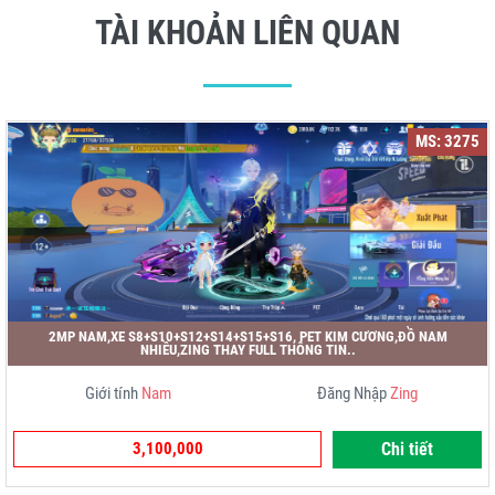
TÀI KHOẢN LIÊN QUAN
MS: 3275
2MP NAM,XE S8+S10+S12+S14+S15+S16, PET KIM CƯƠNG,ĐỒ NAM
NHIỀU,ZING THAY FULL THÔNG TIN..
Giới tính
Nam
Đăng Nhập
Zing
3,100,000
Chi tiết