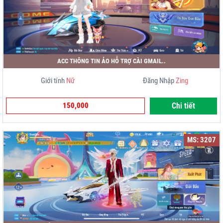
ACC THÔNG TIN ẢO HỖ TRỢ CÀI GMAIL..
Giới tính
Nữ
Đăng Nhập
Zing
150,000
Chi tiết
MS: 3207