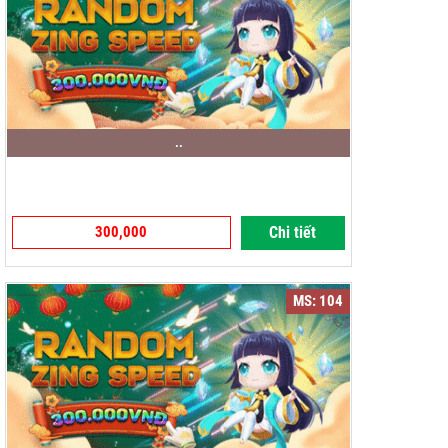
..
300,000
Chi tiết
MS: 104