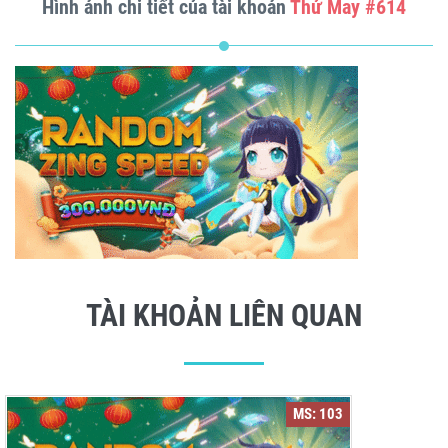
Hình ảnh chi tiết của tài khoản
Thử May #614
TÀI KHOẢN LIÊN QUAN
MS: 103