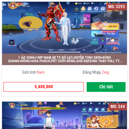
MS: 3293
1 ẢO SINH+1MP NAM,XE T5 ĐỎ LV3,HUYỄN TINH SKIN+ĐÌNH
QUANG+RỒNG+HỎA PHÁCH,PÉT CƯỠI RỒNG,GHẾ ĐẸP,ZING THAY FULL TT..
Giới tính
Nam
Đăng Nhập
Zing
5,400,000
Chi tiết
MS: 244