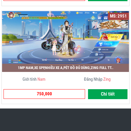
MS: 2951
1MP NAM,XE SPP,NHIỀU XE A,PÉT ĐỒ ĐỦ DÙNG,ZING FULL TT..
Giới tính
Nam
Đăng Nhập
Zing
750,000
Chi tiết