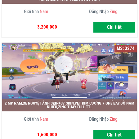
Giới tính
Nam
Đăng Nhập
Zing
3,200,000
Chi tiết
MS: 3274
2 MP NAM,XE NGUYỆT ẢNH SKIN+S7 SKIN,PÉT KIM CƯƠNG,7 GHẾ BAY,ĐỒ NAM
NHIỀU,ZING THAY FULL TT..
Giới tính
Nam
Đăng Nhập
Zing
1,600,000
Chi tiết