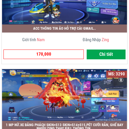
ACC THÔNG TIN ẢO HỖ TRỢ CÀI GMAIL..
Giới tính
Nam
Đăng Nhập
Zing
170,000
Chi tiết
MS: 3290
1 MP NỮ.XE BĂNG PHÁCH SKIN+S13 SKIN+S14+S15,PÉT CƯỠI RẮN, GHẾ BAY
NHIỀU,ZING THAY FULL THÔNG TIN..