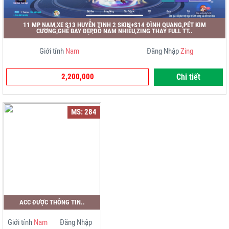
11 MP NAM,XE S13 HUYỄN TINH 2 SKIN+S14 ĐÌNH QUANG,PÉT KIM
CƯƠNG,GHẾ BAY ĐẸP,ĐỒ NAM NHIỀU,ZING THAY FULL TT..
Giới tính
Nam
Đăng Nhập
Zing
2,200,000
Chi tiết
MS: 284
ACC ĐƯỢC THÔNG TIN..
Giới tính
Nam
Đăng Nhập