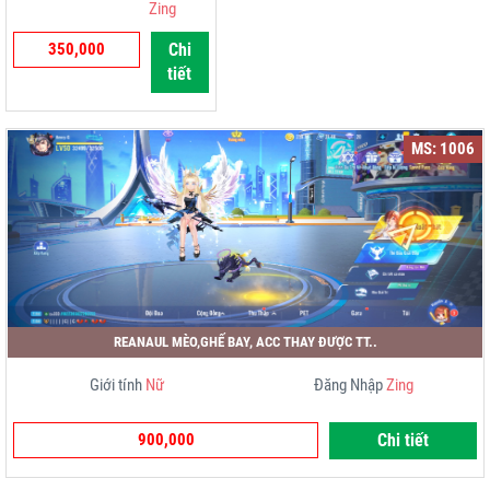
Zing
350,000
Chi
tiết
MS: 1006
REANAUL MÈO,GHẾ BAY, ACC THAY ĐƯỢC TT..
Giới tính
Nữ
Đăng Nhập
Zing
900,000
Chi tiết