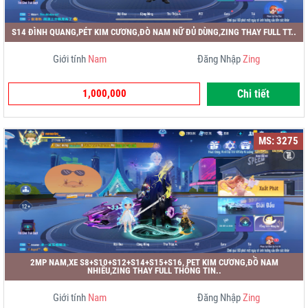
S14 ĐÌNH QUANG,PÉT KIM CƯƠNG,ĐÒ NAM NỮ ĐỦ DÙNG,ZING THAY FULL TT..
Giới tính
Nam
Đăng Nhập
Zing
1,000,000
Chi tiết
MS: 3275
2MP NAM,XE S8+S10+S12+S14+S15+S16, PET KIM CƯƠNG,ĐỒ NAM
NHIỀU,ZING THAY FULL THÔNG TIN..
Giới tính
Nam
Đăng Nhập
Zing