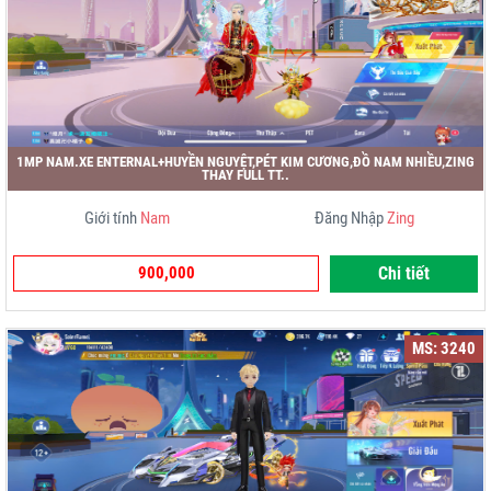
1MP NAM.XE ENTERNAL+HUYỀN NGUYỆT,PÉT KIM CƯƠNG,ĐỒ NAM NHIỀU,ZING
THAY FULL TT..
Giới tính
Nam
Đăng Nhập
Zing
900,000
Chi tiết
MS: 3240