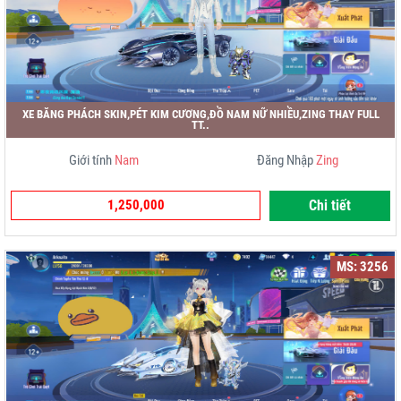
XE BĂNG PHÁCH SKIN,PÉT KIM CƯƠNG,ĐỒ NAM NỮ NHIỀU,ZING THAY FULL
TT..
Giới tính
Nam
Đăng Nhập
Zing
1,250,000
Chi tiết
MS: 3256