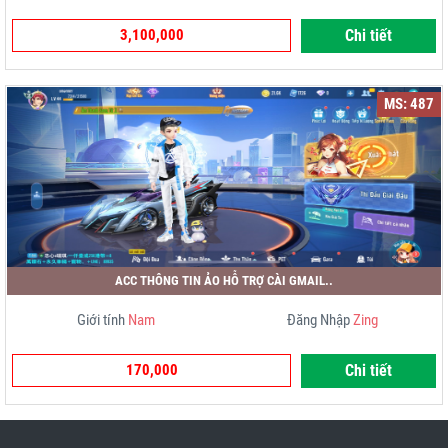
3,100,000
Chi tiết
MS: 487
ACC THÔNG TIN ẢO HỖ TRỢ CÀI GMAIL..
Giới tính
Nam
Đăng Nhập
Zing
170,000
Chi tiết