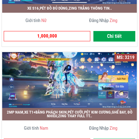
XE S16,PÉT ĐỒ ĐỦ DÙNG,ZING TRẮNG THÔNG TIN..
Giới tính
Nữ
Đăng Nhập
Zing
1,000,000
Chi tiết
MS: 3219
2MP NAM,XE T1+BĂNG PHÁCH SKIN,PÉT CƯỠI,PÉT KIM CƯƠNG,GHẾ BAY, ĐỒ
NHIỀU,ZING THAY FULL TT..
Giới tính
Nam
Đăng Nhập
Zing