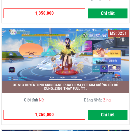
1,350,000
Chi tiết
MS: 3251
XE S13 HUYỄN TINH SKIN BĂNG PHÁCH LV4,PÉT KIM CƯƠNG ĐỒ ĐỦ
DÙNG,,ZING THAY FULL TT..
Giới tính
Nữ
Đăng Nhập
Zing
1,250,000
Chi tiết