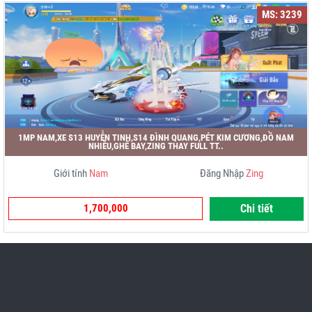
MS: 3239
1MP NAM,XE S13 HUYỄN TINH,S14 ĐÌNH QUANG,PÉT KIM CƯƠNG,ĐỒ NAM
NHIỀU,GHẾ BAY,ZING THAY FULL TT..
Giới tính
Nam
Đăng Nhập
Zing
1,700,000
Chi tiết