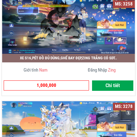
MS: 3258
XE S16,PÉT ĐỒ ĐỦ DÙNG,GHẾ BAY ĐẸP,ZING TRẮNG CÓ SDT..
Giới tính
Nam
Đăng Nhập
Zing
1,000,000
Chi tiết
MS: 3278