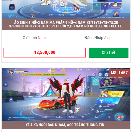
ẢO SINH 3 NỮ+2 NAM,MA PHÁP 6 NỮ+4 NAM.XE T1+T3+T5+T8,XE
S7+S8+S10+S12+S13+S15,PÉT CƯỠI 2,ĐỒ NAM NỮ NHIỀU,ZING FULL TT..
Giới tính
Nam
Đăng Nhập
Zing
12,500,000
Chi tiết
MS: 1457
XE A KC NGÔI BÁU NHAM, ACC TRẮNG THÔNG TIN..