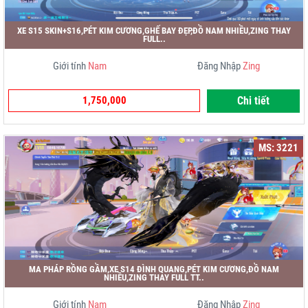
XE S15 SKIN+S16,PÉT KIM CƯƠNG,GHẾ BAY ĐẸP,ĐỒ NAM NHIỀU,ZING THAY
FULL..
Giới tính
Nam
Đăng Nhập
Zing
1,750,000
Chi tiết
MS: 3221
MA PHÁP RỒNG GẦM,XE S14 ĐÌNH QUANG,PÉT KIM CƯƠNG,ĐỒ NAM
NHIỀU,ZING THAY FULL TT..
Giới tính
Nam
Đăng Nhập
Zing