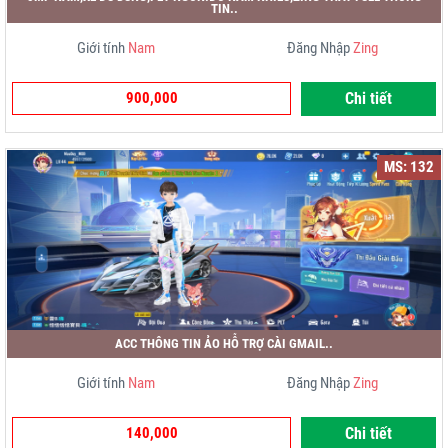
TIN..
Giới tính
Nam
Đăng Nhập
Zing
900,000
Chi tiết
MS: 132
ACC THÔNG TIN ẢO HỖ TRỢ CÀI GMAIL..
Giới tính
Nam
Đăng Nhập
Zing
140,000
Chi tiết