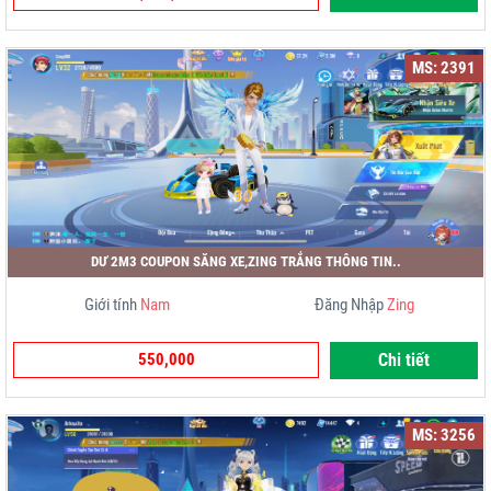
MS: 2391
DƯ 2M3 COUPON SĂNG XE,ZING TRẮNG THÔNG TIN..
Giới tính
Nam
Đăng Nhập
Zing
550,000
Chi tiết
MS: 3256