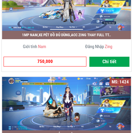
1MP NAM,XE PÉT ĐỒ ĐỦ DÙNG,ACC ZING THAY FULL TT..
Giới tính
Nam
Đăng Nhập
Zing
750,000
Chi tiết
MS: 1424