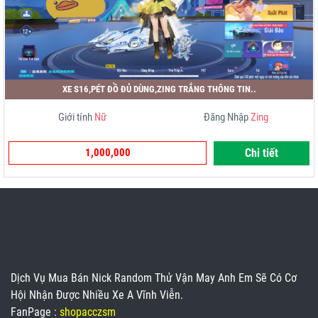
XE S16,PÉT ĐỒ ĐỦ DÙNG,ZING TRẮNG THÔNG TIN..
Giới tính
Nữ
Đăng Nhập
Zing
1,000,000
Chi tiết
Dịch Vụ Mua Bán Nick Random Thử Vận May Anh Em Sẽ Có Cơ
Hội Nhận Được Nhiều Xe A Vĩnh Viễn.
FanPage :
shopacczsm