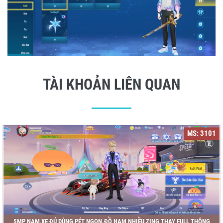
TÀI KHOẢN LIÊN QUAN
MS: 3101
5MP NAM,XE ĐỦ DÙNG,PÉT NGON.ĐỒ NAM NHIỀU,ZING THAY FULL THÔNG