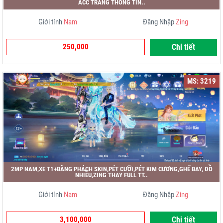
ACC TRẮNG THÔNG TIN..
Giới tính
Nam
Đăng Nhập
Zing
250,000
Chi tiết
MS: 3219
2MP NAM,XE T1+BĂNG PHÁCH SKIN,PÉT CƯỠI,PÉT KIM CƯƠNG,GHẾ BAY, ĐỒ
NHIỀU,ZING THAY FULL TT..
Giới tính
Nam
Đăng Nhập
Zing
3,100,000
Chi tiết