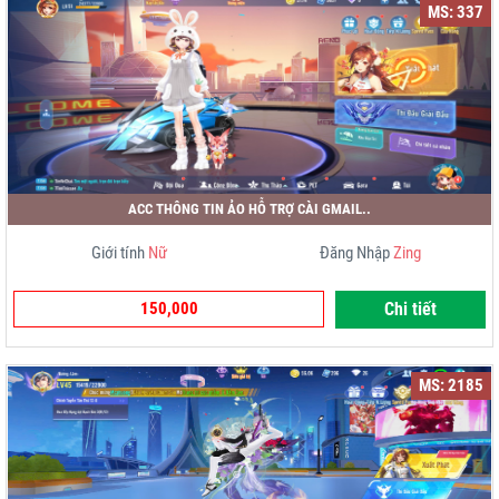
MS: 337
ACC THÔNG TIN ẢO HỖ TRỢ CÀI GMAIL..
Giới tính
Nữ
Đăng Nhập
Zing
150,000
Chi tiết
MS: 2185