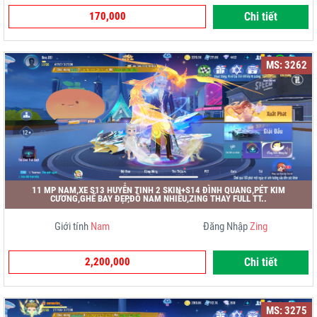
170,000
Chi tiết
MS: 3262
11 MP NAM,XE S13 HUYỄN TINH 2 SKIN+S14 ĐÌNH QUANG,PÉT KIM
CƯƠNG,GHẾ BAY ĐẸP,ĐỒ NAM NHIỀU,ZING THAY FULL TT..
Giới tính
Nam
Đăng Nhập
Zing
2,200,000
Chi tiết
MS: 3275