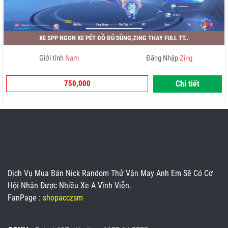
XE SPP NGON XE PÉT ĐỒ ĐỦ DÙNG,ZING THAY FULL TT..
Giới tính
Nam
Đăng Nhập
Zing
750,000
Chi tiết
Dịch Vụ Mua Bán Nick Random Thử Vận May Anh Em Sẽ Có Cơ
Hội Nhận Được Nhiều Xe A Vĩnh Viễn.
FanPage :
shopacczsm