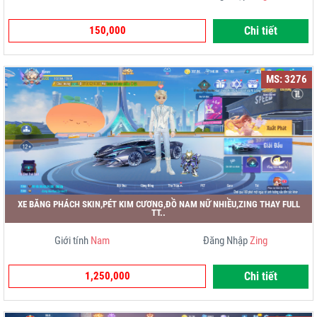
150,000
Chi tiết
MS: 3276
XE BĂNG PHÁCH SKIN,PÉT KIM CƯƠNG,ĐỒ NAM NỮ NHIỀU,ZING THAY FULL
TT..
Giới tính
Nam
Đăng Nhập
Zing
1,250,000
Chi tiết