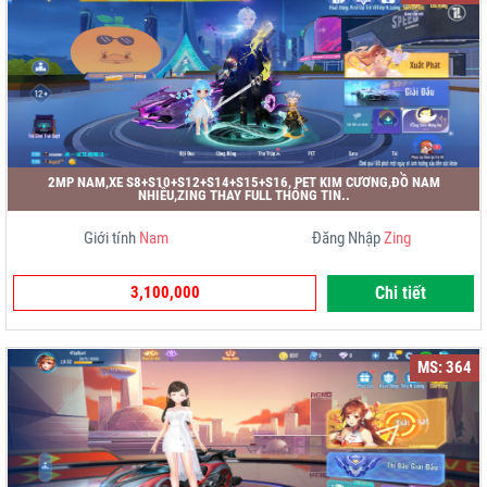
2MP NAM,XE S8+S10+S12+S14+S15+S16, PET KIM CƯƠNG,ĐỒ NAM
NHIỀU,ZING THAY FULL THÔNG TIN..
Giới tính
Nam
Đăng Nhập
Zing
3,100,000
Chi tiết
MS: 364